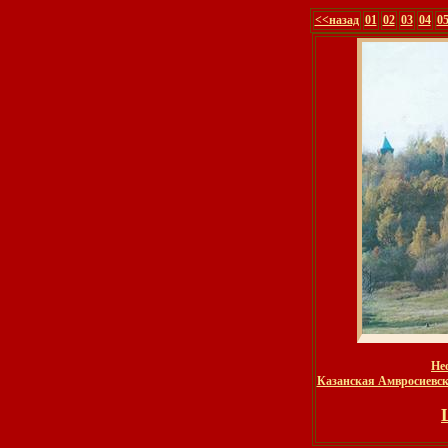
<<назад
01
02
03
04
0
Не
Казанская Амвросиевск