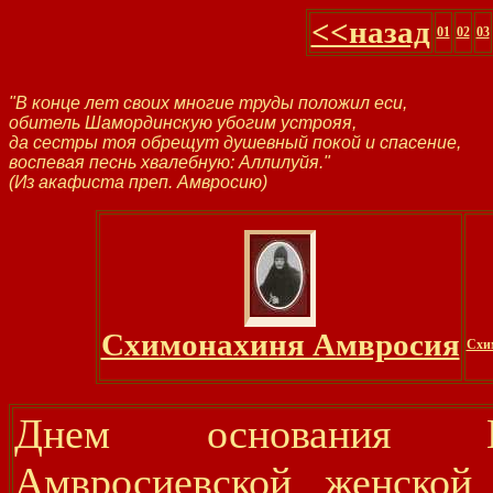
<<назад
01
02
03
"В конце лет своих многие труды положил еси,
обитель Шамординскую убогим устрояя,
да сестры тоя обрещут душевный покой и спасение,
воспевая песнь хвалебную: Аллилуйя."
(Из акафиста преп. Амвросию)
Схимонахиня Амвросия
Схи
Днем основания Ка
Амвросиевской женской